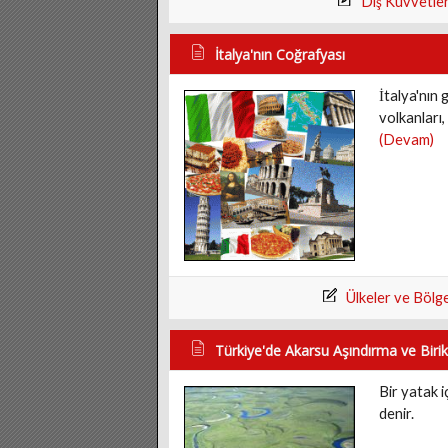
Dış Kuvvetle
İtalya'nın Coğrafyası
İtalya'nın 
volkanları, 
(Devam)
Ülkeler ve Bölg
Türkiye'de Akarsu Aşındırma ve Birikt
Bir yatak 
denir.