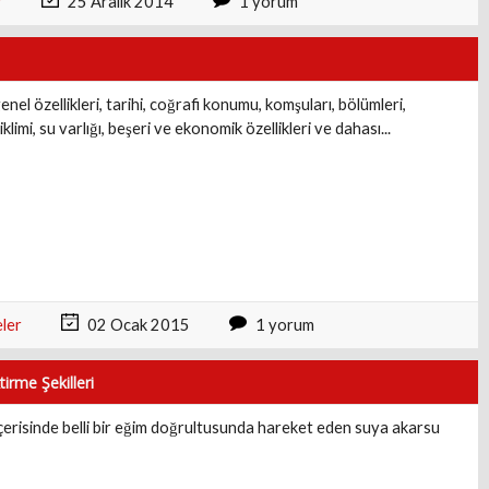
r
25 Aralık 2014
1 yorum
genel özellikleri, tarihi, coğrafi konumu, komşuları, bölümleri,
iklimi, su varlığı, beşeri ve ekonomik özellikleri ve dahası...
eler
02 Ocak 2015
1 yorum
irme Şekilleri
içerisinde belli bir eğim doğrultusunda hareket eden suya akarsu