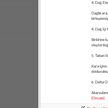
4. Dağ Ete
Dağlık araz
birleşmesiy
4. Dağ İçi
Birbirine 
oluşturduğu
5. Taban S
Kara içine
doldurulma
6. Delta O
Akarsuların
(Devam)