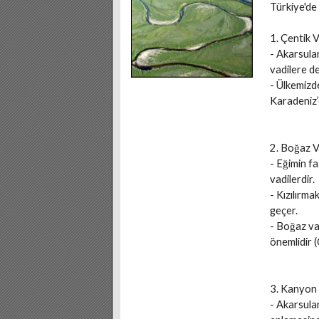
Türkiye'de
1. Çentik 
- Akarsular
vadilere de
- Ülkemizde
Karadeniz’
2. Boğaz V
- Eğimin fa
vadilerdir.
- Kızılırma
geçer.
- Boğaz va
önemlidir 
3. Kanyon
- Akarsular