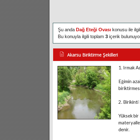
Şu anda
Dağ Eteği Ovası
konusu ile ilg
Bu konuyla ilgili toplam
3
içerik bulunuyo
Akarsu Biriktirme Şekilleri
1. Irmak A
Eğimin aza
biriktirmes
2. Birikinti
Yüksek bir 
materyaller
denir.