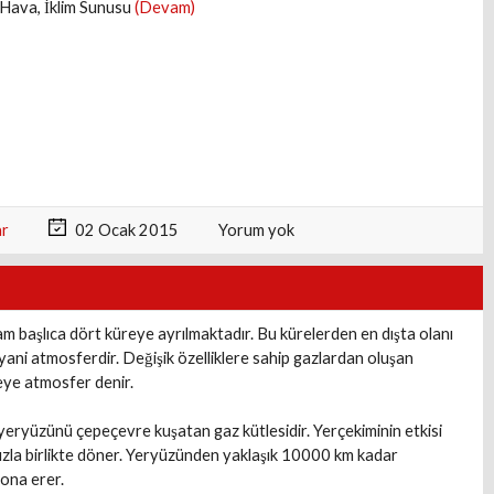
Hava, İklim Sunusu
(Devam)
ar
02 Ocak 2015
Yorum yok
m başlıca dört küreye ayrılmaktadır. Bu kürelerden en dışta olanı
yani atmosferdir. Değişik özelliklere sahip gazlardan oluşan
eye atmosfer denir.
eryüzünü çepeçevre kuşatan gaz kütlesidir. Yerçekiminin etkisi
ızla birlikte döner. Yeryüzünden yaklaşık 10000 km kadar
ona erer.