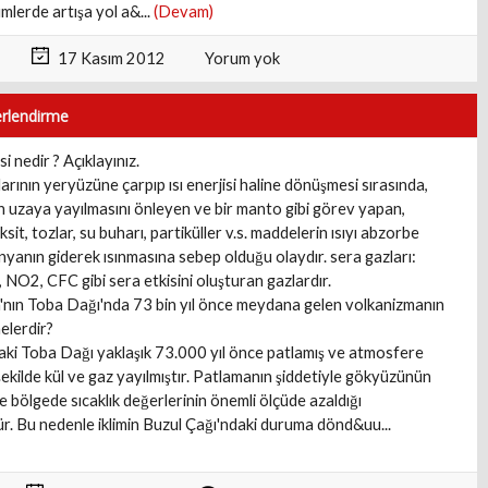
mlerde artışa yol a&...
(Devam)
17 Kasım 2012
Yorum yok
erlendirme
si nedir ? Açıklayınız.
arının yeryüzüne çarpıp ısı enerjisi haline dönüşmesi sırasında,
in uzaya yayılmasını önleyen ve bir manto gibi görev yapan,
sit, tozlar, su buharı, partiküller v.s. maddelerin ısıyı abzorbe
nyanın giderek ısınmasına sebep olduğu olaydır. sera gazları:
NO2, CFC gibi sera etkisini oluşturan gazlardır.
nın Toba Dağı'nda 73 bin yıl önce meydana gelen volkanizmanın
elerdir?
ki Toba Dağı yaklaşık 73.000 yıl önce patlamış ve atmosfere
şekilde kül ve gaz yayılmıştır. Patlamanın şiddetiyle gökyüzünün
e bölgede sıcaklık değerlerinin önemli ölçüde azaldığı
r. Bu nedenle iklimin Buzul Çağı'ndaki duruma dönd&uu...