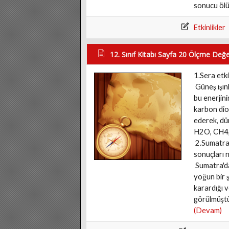
sonucu ölü
Etkinlikler
12. Sınıf Kitabı Sayfa 20 Ölçme Değ
1.Sera etki
Güneş ışınl
bu enerjin
karbon diok
ederek, dü
H2O, CH4, 
2.Sumatra'
sonuçları n
Sumatra'da
yoğun bir 
karardığı v
görülmüştü
(Devam)