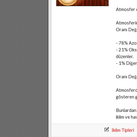
Atmosfer c
Atmosferin
Oranı Değ
- 78% Azot,
- 21% Oksij
düzenler.
- 1% Diğer
Oranı Değ
Atmosferde 
gösteren g
Bunlardan 
iklim ve ha
İklim Tipleri