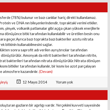
ferde (78%) bulunur ve bazı canlılar hariç direkt kullanılamaz.
Protein ve DNA nın bileşenlerindendir, topraktaki verimi etkiler.
rım, şimşek, volkanik patlamalar gibi açığa çıkan yüksek enerjilerle
na dönüşünce bitki tarafından kullanılabilir ve üretilen besin onu
lara geçer.Ayrıca bazı toprakta bazı bakteriler azotu nitrata
k bitkinin kullanabilmesini sağlar.
dükten sonra saprofit adı verilen ayrıştırıcılar tarafından
dönüştürülür. Amonyak da nitrit bakterileri tarafından nitrite,
nitrat bakterileri tarafından nitrata dönüştürülür.Nitrata dönüşen
kısmı bitkiler tarafından kullanılır, bir kısmı ise azot parçalayan
ce atmosfere kazandırılır.
(Devam)
leyiş
12 Mayıs 2014
Yorum yok
luşturan gazların bir ağırlığı vardır. Yerçekimi kuvveti sayesinde