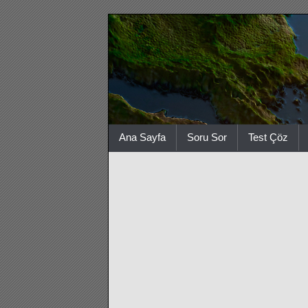
Ana Sayfa
Soru Sor
Test Çöz