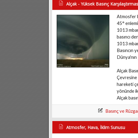
Alçak - Yüksek Basınç Karşılaştırmas
Atmosfer b
45° enlemi
1013 mbar 
basıncı de
1013 mbar'
Basıncın ye
Dünya'nın g
Alçak Bası
Çevresine 
hareketi ç
yönünde ik
Alçak basın
Basınç ve Rüzga
Atmosfer, Hava, İklim Sunusu