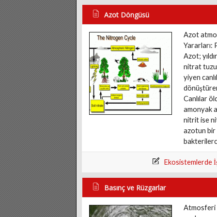
Azot Döngüsü
Azot atmos
Yararları: 
Azot; yıldı
nitrat tuzu
yiyen canlı
dönüştürere
Canlılar öl
amonyak a 
nitrit ise 
azotun bir 
bakteriler
Ekosistemlerde İş
Basınç ve Rüzgarlar
Atmosferi o