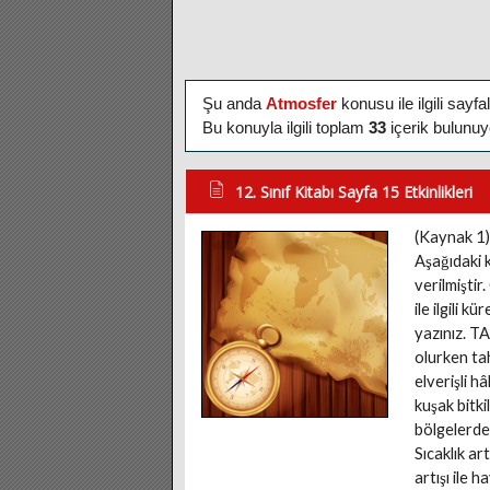
Şu anda
Atmosfer
konusu ile ilgili sayf
Bu konuyla ilgili toplam
33
içerik bulunuy
12. Sınıf Kitabı Sayfa 15 Etkinlikleri
(Kaynak 1)
Aşağıdaki 
verilmiştir
ile ilgili 
yazınız. T
olurken tah
elverişli h
kuşak bitki
bölgelerde
Sıcaklık ar
artışı ile 