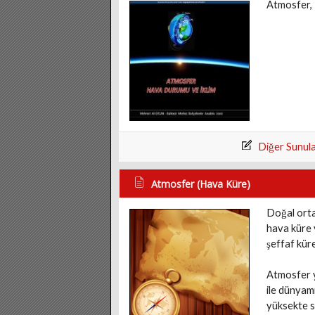
Atmosfer, 
Diğer Sunul
Atmosfer (Hava Küre)
Doğal orta
hava küre 
şeffaf kür
Atmosfer y
ile dünyam
yüksekte s