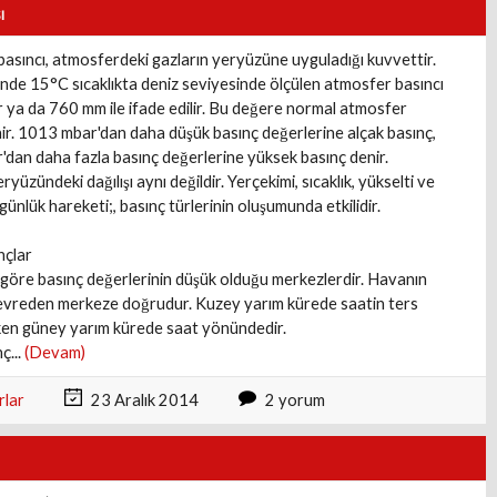
ı
asıncı, atmosferdeki gazların yeryüzüne uyguladığı kuvvettir.
nde 15°C sıcaklıkta deniz seviyesinde ölçülen atmosfer basıncı
ya da 760 mm ile ifade edilir. Bu değere normal atmosfer
nir. 1013 mbar'dan daha düşük basınç değerlerine alçak basınç,
dan daha fazla basınç değerlerine yüksek basınç denir.
ryüzündeki dağılışı aynı değildir. Yerçekimi, sıcaklık, yükselti ve
ünlük hareketi;, basınç türlerinin oluşumunda etkilidir.
nçlar
göre basınç değerlerinin düşük olduğu merkezlerdir. Havanın
evreden merkeze doğrudur. Kuzey yarım kürede saatin ters
en güney yarım kürede saat yönündedir.
ç...
(Devam)
rlar
23 Aralık 2014
2 yorum