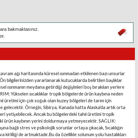
alara bakmaktasınız.
or.
kavram ağı haritasında küresel ısınmadan etkilenen bazı unsurlar
. Ön bilgilerinizden yararlanarak kutucuklarda belirtilen başlıklar
küresel ısınmanın meydana getirdiği değişimleri boş bırakılan yerlere
ARIM: Yükselen sıcaklıklar tropik bölgelerde ürün kaybına neden
ıl üretimi için çok soğuk olan kuzey bölgeleri de tarım için
âle gelecektir. Örneğin, Sibirya, Kanada hatta Alaska'da artık orta
leri yetişebilecek. Ancak bu bölgelerdeki tahıl üretimi tropik
ki ürün kaybının yerini doldurmaya yetmeyecektir. SAĞLIK:
tışına bağlı stres ve psikolojik sorunlar ortaya çıkacak, Sıcaklığın
hava kirliliği de artmaktadır.Bu da özellikle solunum yolu hastalıkları