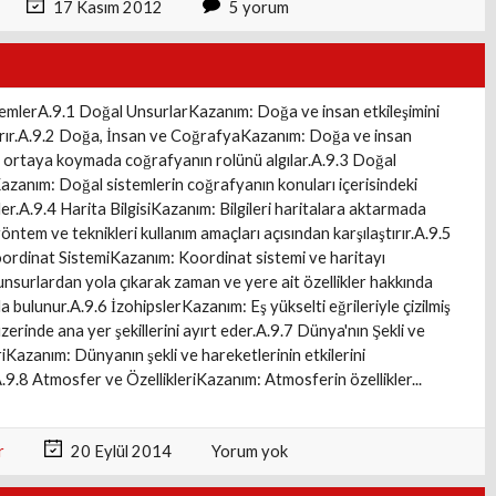
17 Kasım 2012
5 yorum
emlerA.9.1 Doğal UnsurlarKazanım: Doğa ve insan etkileşimini
rır.A.9.2 Doğa, İnsan ve CoğrafyaKazanım: Doğa ve insan
ni ortaya koymada coğrafyanın rolünü algılar.A.9.3 Doğal
azanım: Doğal sistemlerin coğrafyanın konuları içerisindeki
rler.A.9.4 Harita BilgisiKazanım: Bilgileri haritalara aktarmada
yöntem ve teknikleri kullanım amaçları açısından karşılaştırır.A.9.5
ordinat SistemiKazanım: Koordinat sistemi ve haritayı
unsurlardan yola çıkarak zaman ve yere ait özellikler hakkında
a bulunur.A.9.6 İzohipslerKazanım: Eş yükselti eğrileriyle çizilmiş
üzerinde ana yer şekillerini ayırt eder.A.9.7 Dünya'nın Şekli ve
iKazanım: Dünyanın şekli ve hareketlerinin etkilerini
.9.8 Atmosfer ve ÖzellikleriKazanım: Atmosferin özellikler...
r
20 Eylül 2014
Yorum yok