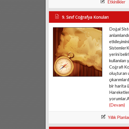
Etkinlikler
9. Sınıf Coğrafya Konuları
Doğal Sist
anlamlandı
etkileşimi
SistemlerK
yerini beli
kullanılan 
Coğrafi Ko
oluşturan 
çıkarımlard
bir harita 
Hareketler
yorumlar.A
(Devam)
Yıllık Planla