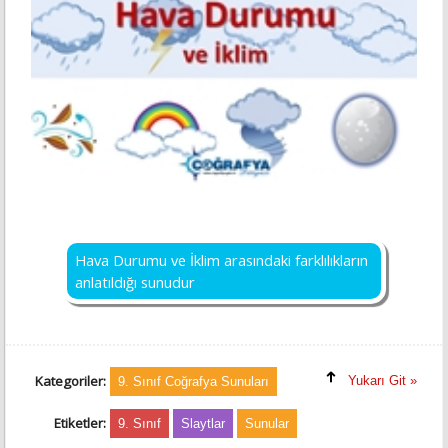
Hava Durumu ve İklim arasındaki farklılıkların
anlatıldığı sunudur
Kategoriler:
Yukarı Git »
9. Sınıf Coğrafya Sunuları
Etiketler:
9. Sınıf
Slaytlar
Sunular