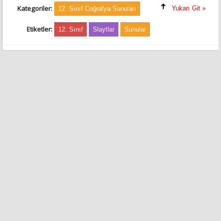
Kategoriler:
Yukarı Git »
12. Sınıf Coğrafya Sunuları
Etiketler:
12. Sınıf
Slaytlar
Sunular