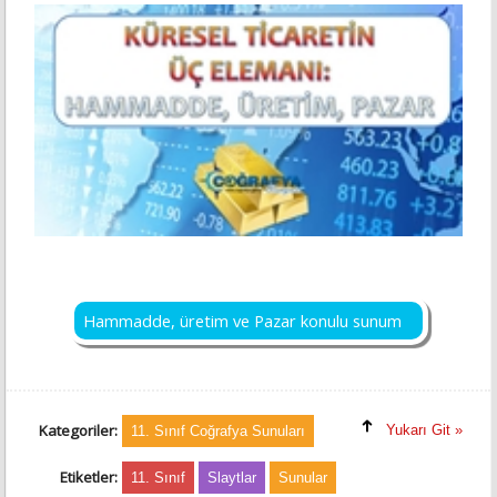
Hammadde, üretim ve Pazar konulu sunum
Kategoriler:
Yukarı Git »
11. Sınıf Coğrafya Sunuları
Etiketler:
11. Sınıf
Slaytlar
Sunular