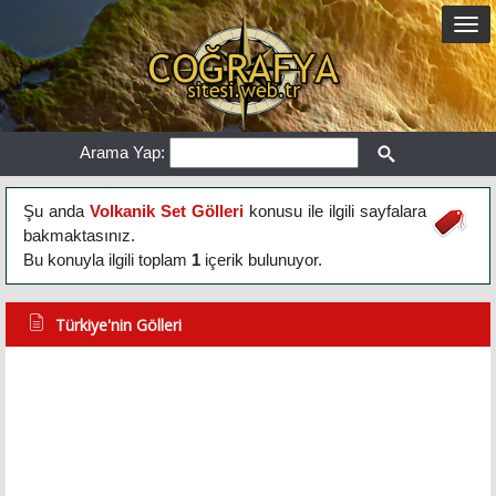
Arama Yap:
Şu anda
Volkanik Set Gölleri
konusu ile ilgili sayfalara
bakmaktasınız.
Bu konuyla ilgili toplam
1
içerik bulunuyor.
Türkiye'nin Gölleri