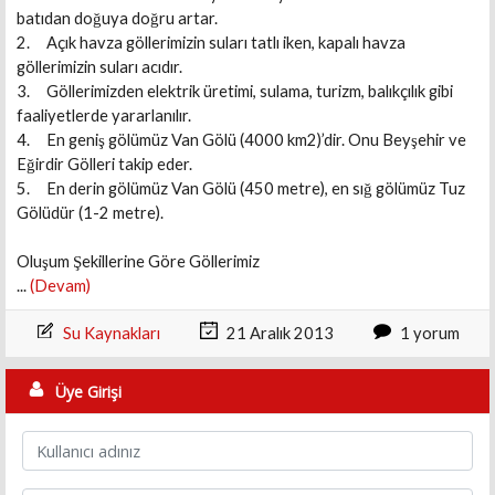
batıdan doğuya doğru artar.
2. Açık havza göllerimizin suları tatlı iken, kapalı havza
göllerimizin suları acıdır.
3. Göllerimizden elektrik üretimi, sulama, turizm, balıkçılık gibi
faaliyetlerde yararlanılır.
4. En geniş gölümüz Van Gölü (4000 km2)’dir. Onu Beyşehir ve
Eğirdir Gölleri takip eder.
5. En derin gölümüz Van Gölü (450 metre), en sığ gölümüz Tuz
Gölüdür (1-2 metre).
Oluşum Şekillerine Göre Göllerimiz
...
(Devam)
Su Kaynakları
21 Aralık 2013
1 yorum
Üye Girişi