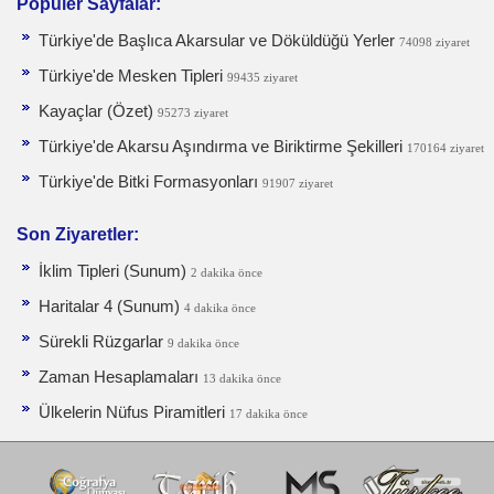
Popüler Sayfalar:
Türkiye'de Başlıca Akarsular ve Döküldüğü Yerler
74098 ziyaret
Türkiye'de Mesken Tipleri
99435 ziyaret
Kayaçlar (Özet)
95273 ziyaret
Türkiye'de Akarsu Aşındırma ve Biriktirme Şekilleri
170164 ziyaret
Türkiye'de Bitki Formasyonları
91907 ziyaret
Son Ziyaretler:
İklim Tipleri (Sunum)
2 dakika önce
Haritalar 4 (Sunum)
4 dakika önce
Sürekli Rüzgarlar
9 dakika önce
Zaman Hesaplamaları
13 dakika önce
Ülkelerin Nüfus Piramitleri
17 dakika önce