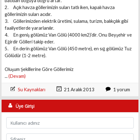
batıdan doğuya doğru artar.
2. Açık havza göllerimizin suları tatlı iken, kapalı havza
göllerimizin suları acıdır.
3. Göllerimizden elektrik üretimi, sulama, turizm, balıkçılık gibi
faaliyetlerde yararlanılır.
4. En geniş gölümüz Van Gölü (4000 km2)’dir. Onu Beyşehir ve
Eğirdir Gölleri takip eder.
5. En derin gölümüz Van Gölü (450 metre), en sığ gölümüz Tuz
Gölüdür (1-2 metre).
Oluşum Şekillerine Göre Göllerimiz
...
(Devam)
Su Kaynakları
21 Aralık 2013
1 yorum
Üye Girişi